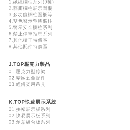
1.絨繩欄柱系列(9種)
2.藝廊欄柱展示圍欄
3.多功能欄柱圍欄等
4.雙色警示塑膠欄柱
5.警示安全欄柱系列
6.禁止停車拒馬系列
7.其他櫃子特價區
8.其他配件特價區
J.TOP壓克力製品
01.壓克力型錄架
02.精緻五金配件
03.輕鋼架用吊具
K.TOP快速展示系統
01.接帽展示板系列
02.快易展示板系列
03.創意組合板系列