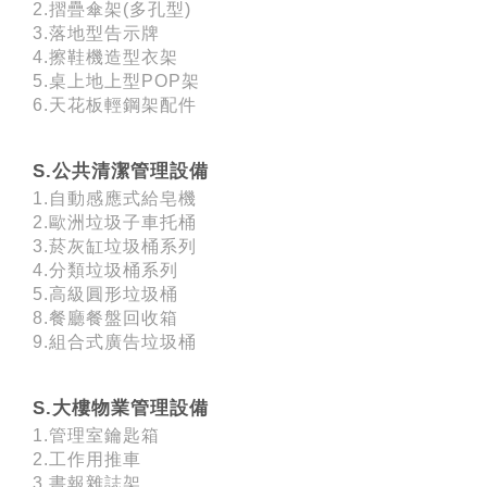
2.摺疊傘架(多孔型)
3.落地型告示牌
4.擦鞋機造型衣架
5.桌上地上型POP架
6.天花板輕鋼架配件
S.公共清潔管理設備
1.自動感應式給皂機
2.歐洲垃圾子車托桶
3.菸灰缸垃圾桶系列
4.分類垃圾桶系列
5.高級圓形垃圾桶
8.餐廳餐盤回收箱
9.組合式廣告垃圾桶
S.大樓物業管理設備
1.管理室鑰匙箱
2.工作用推車
3.書報雜誌架