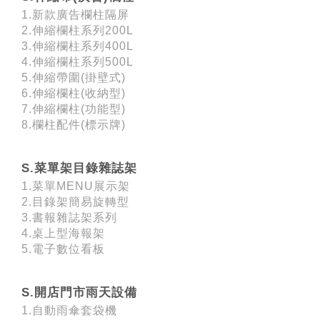
1.新款廣告欄柱隔屏
2.伸縮欄柱系列200L
3.伸縮欄柱系列400L
4.伸縮欄柱系列500L
5.伸縮帶圍(掛壁式)
6.伸縮欄柱(收納型)
7.伸縮欄柱(功能型)
8.欄柱配件(標示牌)
S.菜單架目錄雜誌架
1.菜單MENU展示架
2.目錄架簡易旋轉型
3.書報雜誌架系列
4.桌上型海報架
5.電子數位看板
S.開店門市雨天設備
1.自動雨傘套袋機