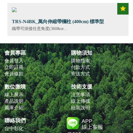
TRS-N4BK_萬向伸縮帶欄柱 (400cm) 標準型
織帶可掛接任意角度(360&or...
會員專區
購物須知
會員登入
購物指南
立即註冊
付款方式
會員條款
寄送方式
數位微噴
技術支援
線上展示
注意事項
產品說明
線上傳檔
圖庫介紹
組裝說明
聯絡我們
APP
線上客服
台中彰化