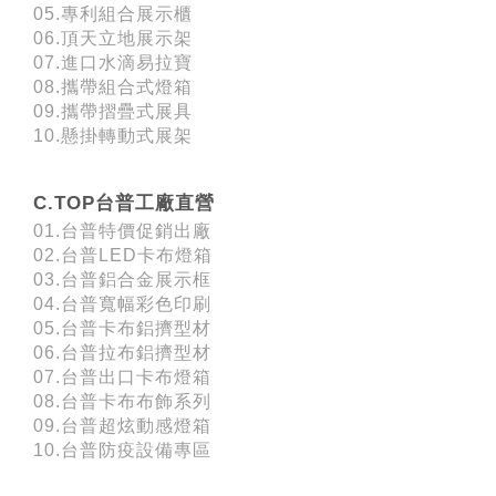
05.專利組合展示櫃
06.頂天立地展示架
07.進口水滴易拉寶
08.攜帶組合式燈箱
09.攜帶摺疊式展具
10.懸掛轉動式展架
C.TOP台普工廠直營
01.台普特價促銷出廠
02.台普LED卡布燈箱
03.台普鋁合金展示框
04.台普寬幅彩色印刷
05.台普卡布鋁擠型材
06.台普拉布鋁擠型材
07.台普出口卡布燈箱
08.台普卡布布飾系列
09.台普超炫動感燈箱
10.台普防疫設備專區