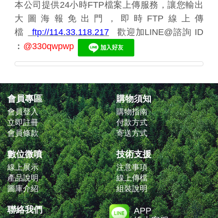
本公司提供24小時FTP檔案上傳服務，讓您輸出
大圖海報免出門，即時FTP線上傳
檔
ftp://114.33.118.217
歡迎加LINE@諮詢
ID
︰
@330qwpwp
會員專區
購物須知
會員登入
購物指南
立即註冊
付款方式
會員條款
寄送方式
數位微噴
技術支援
線上展示
注意事項
產品說明
線上傳檔
圖庫介紹
組裝說明
聯絡我們
APP