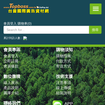
台普國際事業有限公司
會員登入
購物車(0)
首頁
/
關於我們
/
台普簡介
累計到訪人數：
會員專區
購物須知
會員登入
購物指南
立即註冊
付款方式
會員條款
寄送方式
數位微噴
技術支援
線上展示
注意事項
產品說明
線上傳檔
圖庫介紹
組裝說明
聯絡我們
APP