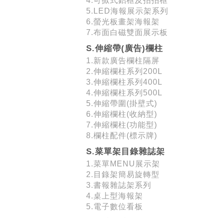
4.可掀式鋁框及拍拍框
5.LED海報展示架系列
6.螢光板畫架海報架
7.布面白磁雙面展示板
S.伸縮帶(廣告)欄柱
1.新款廣告欄柱隔屏
2.伸縮欄柱系列200L
3.伸縮欄柱系列400L
4.伸縮欄柱系列500L
5.伸縮帶圍(掛壁式)
6.伸縮欄柱(收納型)
7.伸縮欄柱(功能型)
8.欄柱配件(標示牌)
S.菜單架目錄雜誌架
1.菜單MENU展示架
2.目錄架簡易旋轉型
3.書報雜誌架系列
4.桌上型海報架
5.電子數位看板