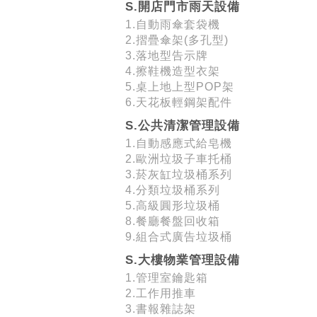
S.開店門市雨天設備
1.自動雨傘套袋機
2.摺疊傘架(多孔型)
3.落地型告示牌
4.擦鞋機造型衣架
5.桌上地上型POP架
6.天花板輕鋼架配件
S.公共清潔管理設備
1.自動感應式給皂機
2.歐洲垃圾子車托桶
3.菸灰缸垃圾桶系列
4.分類垃圾桶系列
5.高級圓形垃圾桶
8.餐廳餐盤回收箱
9.組合式廣告垃圾桶
S.大樓物業管理設備
1.管理室鑰匙箱
2.工作用推車
3.書報雜誌架