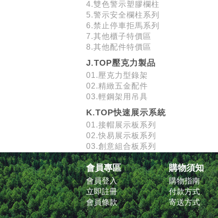
4.雙色警示塑膠欄柱
5.警示安全欄柱系列
6.禁止停車拒馬系列
7.其他櫃子特價區
8.其他配件特價區
J.TOP壓克力製品
01.壓克力型錄架
02.精緻五金配件
03.輕鋼架用吊具
K.TOP快速展示系統
01.接帽展示板系列
02.快易展示板系列
03.創意組合板系列
會員專區
購物須知
會員登入
購物指南
立即註冊
付款方式
會員條款
寄送方式