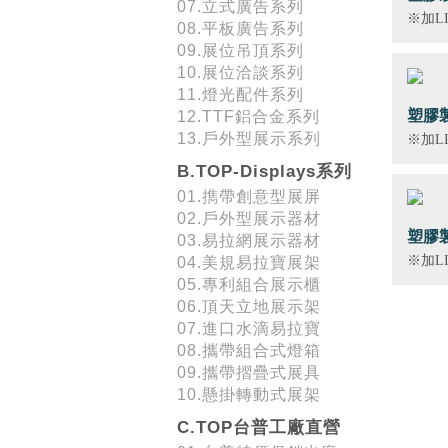
07.立式廣告系列
※加LI
08.平板廣告系列
09.展位吊頂系列
10.展位洽談系列
11.燈光配件系列
塑膠製
12.TTF鋁合金系列
詢~~
13.戶外型展示系列
※加LI
B.TOP-Displays系列
01.擕帶創意型展屏
02.戶外型展示器材
塑膠製
03.易拉網展示器材
※加LI
04.美規易拉寶展架
05.專利組合展示櫃
06.頂天立地展示架
07.進口水滴易拉寶
08.攜帶組合式燈箱
09.攜帶摺疊式展具
10.懸掛轉動式展架
C.TOP台普工廠直營