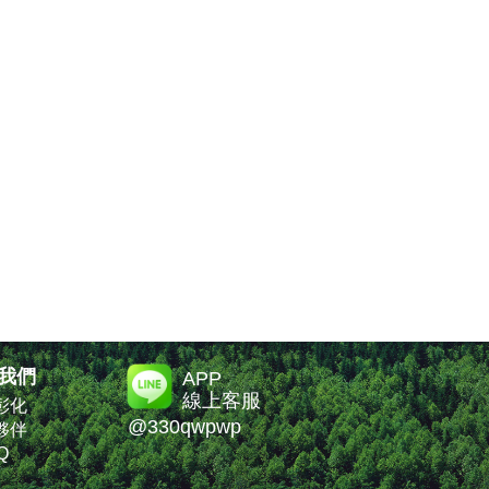
我們
APP
線上客服
彰化
@330qwpwp
夥伴
Q