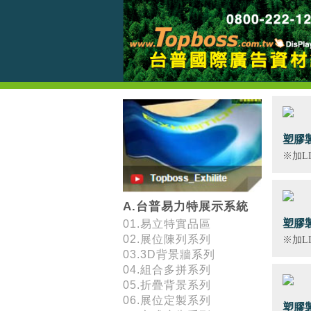
塑膠製
※加LI
A.台普易力特展示系統
塑膠製
01.易立特實品區
02.展位陳列系列
※加LI
03.3D背景牆系列
04.組合多拼系列
05.折疊背景系列
06.展位定製系列
塑膠製