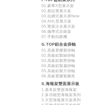
01.豪華X型展示架
02.易拉寶展示架
03.拉網式展示屏New
04.AHL型展示架
05.雙面注水展示架
06.攜帶式目錄架
07.手動扣眼機
G.TOP鋁合金掛軸
01.高級塑膠製掛軸
02.高級鋁製細掛軸
03.高級鋁製胖掛軸
04.高級鋁製扁掛軸
05.高級鋁製方掛軸
06.高級塑膠製圖筒
S.海報架雙面展示板
1.基本款雙面海報架
2.多功能型海報架系列
3.大型海報展示架系列