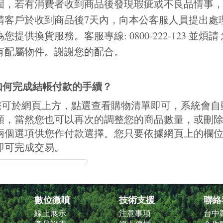
固，若有消費者收到商品後發現瑕疵或不良品情事
請客戶於收到商品後7天內，向本公客服人員提出處
您提供換貨服務。客服專線: 0800-222-123 並
有配屬物件。謝謝您的配合。
如何完成結帳付款的手續？
您可於網頁上方，點選查看購物清單即可，系統會自
額，當然您也可以再次的調整您的商品數量，或刪
兩個選項供您作付款選擇。您只要依據網頁上的欄
即可完成交易。
數位微噴
技術支援
聯絡
線上展示
注意事項
台中