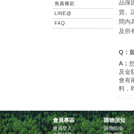
品保
免責條款
貨。
LINE@
間內為
FAQ
及所
Q：
A：
及金
會有
料，
會員專區
購物須知
會員登入
購物指南