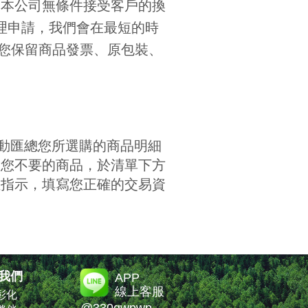
，本公司無條件接受客戶的換
理申請，我們會在最短的時
煩請 您保留商品發票、原包裝、
動匯總您所選購的商品明細
除您不要的商品，於清單下方
位指示，填寫您正確的交易資
我們
APP
線上客服
彰化