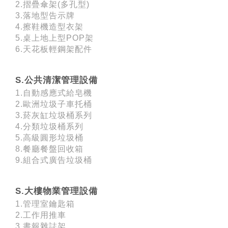
2.摺疊傘架(多孔型)
3.落地型告示牌
4.擦鞋機造型衣架
5.桌上地上型POP架
6.天花板輕鋼架配件
S.公共清潔管理設備
1.自動感應式給皂機
2.歐洲垃圾子車托桶
3.菸灰缸垃圾桶系列
4.分類垃圾桶系列
5.高級圓形垃圾桶
8.餐廳餐盤回收箱
9.組合式廣告垃圾桶
S.大樓物業管理設備
1.管理室鑰匙箱
2.工作用推車
3.書報雜誌架