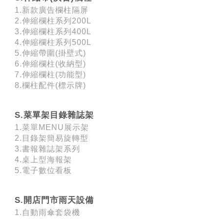
1.新款廣告欄柱隔屏
2.伸縮欄柱系列200L
3.伸縮欄柱系列400L
4.伸縮欄柱系列500L
5.伸縮帶圍(掛壁式)
6.伸縮欄柱(收納型)
7.伸縮欄柱(功能型)
8.欄柱配件(標示牌)
S.菜單架目錄雜誌架
1.菜單MENU展示架
2.目錄架簡易旋轉型
3.書報雜誌架系列
4.桌上型海報架
5.電子數位看板
S.開店門市雨天設備
1.自動雨傘套袋機