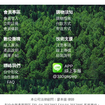
會員專區
購物須知
會員登入
購物指南
立即註冊
付款方式
會員條款
寄送方式
數位微噴
技術支援
線上展示
注意事項
產品說明
線上傳檔
圖庫介紹
組裝說明
聯絡我們
APP
線上客服
台中彰化
@330qwpwp
合作夥伴
FAQ
本公司法律顧問︰廖本揚 律師