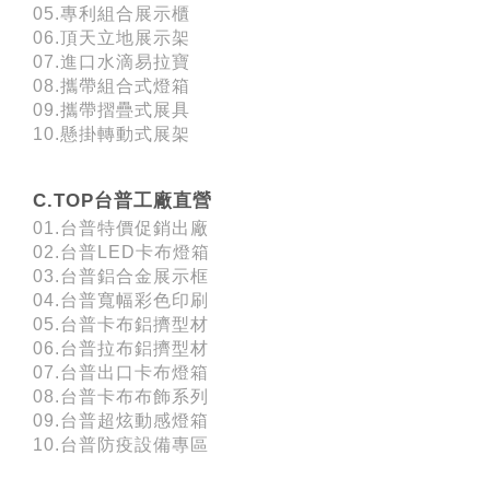
05.專利組合展示櫃
06.頂天立地展示架
07.進口水滴易拉寶
08.攜帶組合式燈箱
09.攜帶摺疊式展具
10.懸掛轉動式展架
C.TOP台普工廠直營
01.台普特價促銷出廠
02.台普LED卡布燈箱
03.台普鋁合金展示框
04.台普寬幅彩色印刷
05.台普卡布鋁擠型材
06.台普拉布鋁擠型材
07.台普出口卡布燈箱
08.台普卡布布飾系列
09.台普超炫動感燈箱
10.台普防疫設備專區