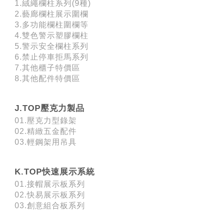
1.絨繩欄柱系列(9種)
2.藝廊欄柱展示圍欄
3.多功能欄柱圍欄等
4.雙色警示塑膠欄柱
5.警示安全欄柱系列
6.禁止停車拒馬系列
7.其他櫃子特價區
8.其他配件特價區
J.TOP壓克力製品
01.壓克力型錄架
02.精緻五金配件
03.輕鋼架用吊具
K.TOP快速展示系統
01.接帽展示板系列
02.快易展示板系列
03.創意組合板系列