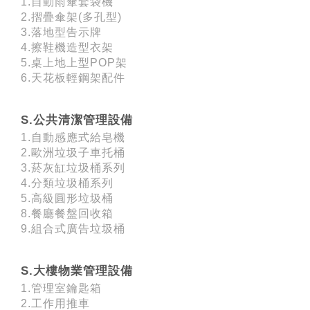
1.自動雨傘套袋機
2.摺疊傘架(多孔型)
3.落地型告示牌
4.擦鞋機造型衣架
5.桌上地上型POP架
6.天花板輕鋼架配件
S.公共清潔管理設備
1.自動感應式給皂機
2.歐洲垃圾子車托桶
3.菸灰缸垃圾桶系列
4.分類垃圾桶系列
5.高級圓形垃圾桶
8.餐廳餐盤回收箱
9.組合式廣告垃圾桶
S.大樓物業管理設備
1.管理室鑰匙箱
2.工作用推車