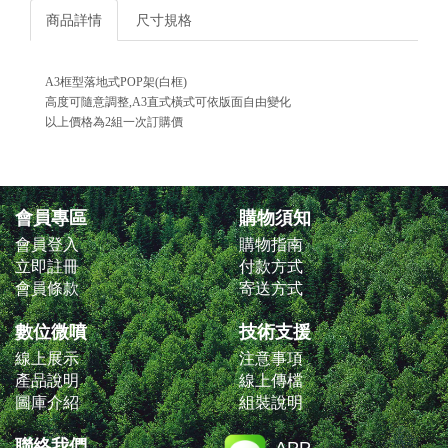
商品詳情
尺寸規格
A3框型落地式POP架(白框)
高度可隨意調整,A3直式橫式可依版面自由變化
以上價格為2組一次訂購價
會員專區
購物須知
會員登入
購物指南
立即註冊
付款方式
會員條款
寄送方式
數位微噴
技術支援
線上展示
注意事項
產品說明
線上傳檔
圖庫介紹
組裝說明
聯絡我們