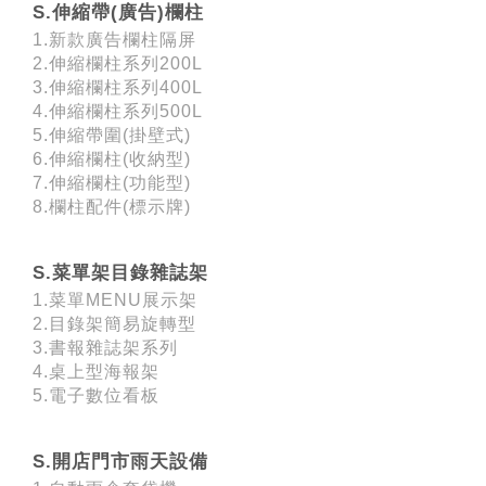
S.伸縮帶(廣告)欄柱
1.新款廣告欄柱隔屏
2.伸縮欄柱系列200L
3.伸縮欄柱系列400L
4.伸縮欄柱系列500L
5.伸縮帶圍(掛壁式)
6.伸縮欄柱(收納型)
7.伸縮欄柱(功能型)
8.欄柱配件(標示牌)
S.菜單架目錄雜誌架
1.菜單MENU展示架
2.目錄架簡易旋轉型
3.書報雜誌架系列
4.桌上型海報架
5.電子數位看板
S.開店門市雨天設備