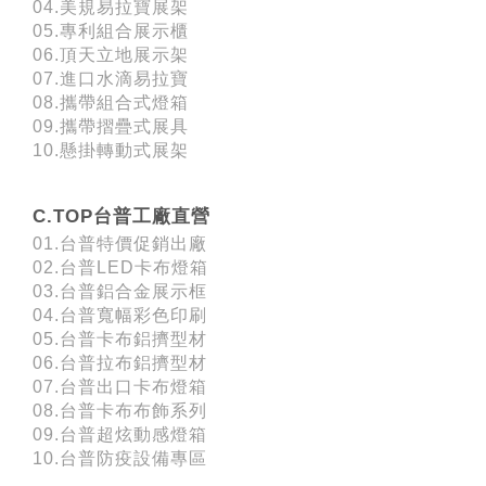
04.美規易拉寶展架
05.專利組合展示櫃
06.頂天立地展示架
07.進口水滴易拉寶
08.攜帶組合式燈箱
09.攜帶摺疊式展具
10.懸掛轉動式展架
C.TOP台普工廠直營
01.台普特價促銷出廠
02.台普LED卡布燈箱
03.台普鋁合金展示框
04.台普寬幅彩色印刷
05.台普卡布鋁擠型材
06.台普拉布鋁擠型材
07.台普出口卡布燈箱
08.台普卡布布飾系列
09.台普超炫動感燈箱
10.台普防疫設備專區