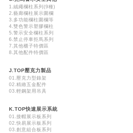
1.絨繩欄柱系列(9種)
2.藝廊欄柱展示圍欄
3.多功能欄柱圍欄等
4.雙色警示塑膠欄柱
5.警示安全欄柱系列
6.禁止停車拒馬系列
7.其他櫃子特價區
8.其他配件特價區
J.TOP壓克力製品
01.壓克力型錄架
02.精緻五金配件
03.輕鋼架用吊具
K.TOP快速展示系統
01.接帽展示板系列
02.快易展示板系列
03.創意組合板系列