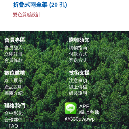
折疊式雨傘架 (20 孔)
雙色質感設計
會員專區
購物須知
會員登入
購物指南
立即註冊
付款方式
會員條款
寄送方式
數位微噴
技術支援
線上展示
注意事項
產品說明
線上傳檔
圖庫介紹
組裝說明
聯絡我們
APP
線上客服
台中彰化
@330qwpwp
合作夥伴
FAQ