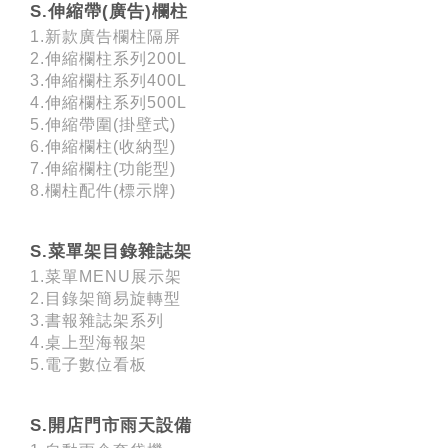
S.伸縮帶(廣告)欄柱
1.新款廣告欄柱隔屏
2.伸縮欄柱系列200L
3.伸縮欄柱系列400L
4.伸縮欄柱系列500L
5.伸縮帶圍(掛壁式)
6.伸縮欄柱(收納型)
7.伸縮欄柱(功能型)
8.欄柱配件(標示牌)
S.菜單架目錄雜誌架
1.菜單MENU展示架
2.目錄架簡易旋轉型
3.書報雜誌架系列
4.桌上型海報架
5.電子數位看板
S.開店門市雨天設備