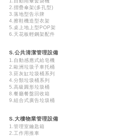
1.自動雨傘套袋機
2.摺疊傘架(多孔型)
3.落地型告示牌
4.擦鞋機造型衣架
5.桌上地上型POP架
6.天花板輕鋼架配件
S.公共清潔管理設備
1.自動感應式給皂機
2.歐洲垃圾子車托桶
3.菸灰缸垃圾桶系列
4.分類垃圾桶系列
5.高級圓形垃圾桶
8.餐廳餐盤回收箱
9.組合式廣告垃圾桶
S.大樓物業管理設備
1.管理室鑰匙箱
2.工作用推車