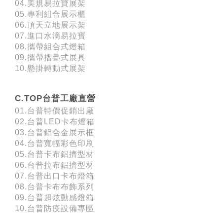
04.美規易拉寶展架
05.專利組合展示櫃
06.頂天立地展示架
07.進口水滴易拉寶
08.攜帶組合式燈箱
09.攜帶摺疊式展具
10.懸掛轉動式展架
C.TOP台普工廠直營
01.台普特價促銷出廠
02.台普LED卡布燈箱
03.台普鋁合金展示框
04.台普寬幅彩色印刷
05.台普卡布鋁擠型材
06.台普拉布鋁擠型材
07.台普出口卡布燈箱
08.台普卡布布飾系列
09.台普超炫動感燈箱
10.台普防疫設備專區