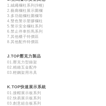
1.絨繩欄柱系列(9種)
2.藝廊欄柱展示圍欄
3.多功能欄柱圍欄等
4.雙色警示塑膠欄柱
5.警示安全欄柱系列
6.禁止停車拒馬系列
7.其他櫃子特價區
8.其他配件特價區
J.TOP壓克力製品
01.壓克力型錄架
02.精緻五金配件
03.輕鋼架用吊具
K.TOP快速展示系統
01.接帽展示板系列
02.快易展示板系列
03.創意組合板系列