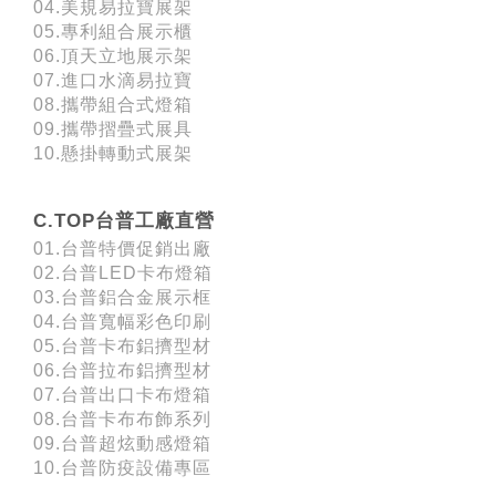
04.美規易拉寶展架
05.專利組合展示櫃
06.頂天立地展示架
07.進口水滴易拉寶
08.攜帶組合式燈箱
09.攜帶摺疊式展具
10.懸掛轉動式展架
C.TOP台普工廠直營
01.台普特價促銷出廠
02.台普LED卡布燈箱
03.台普鋁合金展示框
04.台普寬幅彩色印刷
05.台普卡布鋁擠型材
06.台普拉布鋁擠型材
07.台普出口卡布燈箱
08.台普卡布布飾系列
09.台普超炫動感燈箱
10.台普防疫設備專區