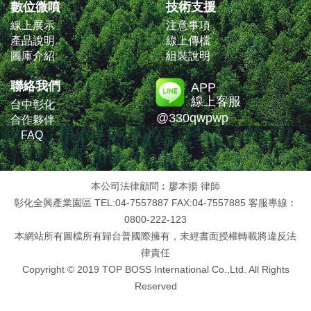
數位微噴
技術支援
線上展示
注意事項
產品說明
線上傳檔
圖庫介紹
組裝說明
聯絡我們
APP
線上客服
台中彰化
@330qwpwp
合作夥伴
FAQ
本公司法律顧問︰廖本揚 律師
彰化全興產業園區 TEL:04-7557887 FAX:04-7557885 客服專線︰
0800-222-123
本網站所有圖檔所有歸台普國際擁有，未經書面授權轉載將違反法
律責任
Copyright © 2019 TOP BOSS International Co.,Ltd. All Rights
Reserved