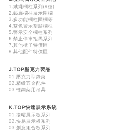
1.絨繩欄柱系列(9種)
2.藝廊欄柱展示圍欄
3.多功能欄柱圍欄等
4.雙色警示塑膠欄柱
5.警示安全欄柱系列
6.禁止停車拒馬系列
7.其他櫃子特價區
8.其他配件特價區
J.TOP壓克力製品
01.壓克力型錄架
02.精緻五金配件
03.輕鋼架用吊具
K.TOP快速展示系統
01.接帽展示板系列
02.快易展示板系列
03.創意組合板系列