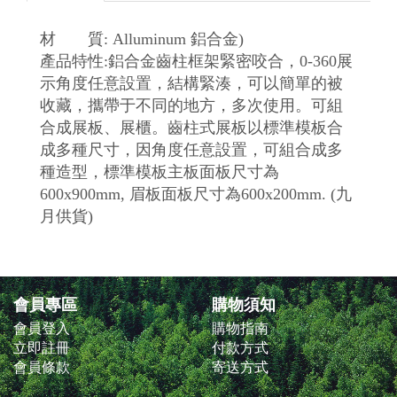
材 質: Alluminum 鋁合金
)
產品特性:鋁合金齒柱框架緊密咬合，0-360展
示角度任意設置，結構緊湊，可以簡單的被
收藏，攜帶于不同的地方，多次使用。可組
合成展板、展櫃。齒柱式展板以標準模板合
成多種尺寸，因角度任意設置，可組合成多
種造型，標準模板主板面板尺寸為
600x900mm, 眉板面板尺寸為600x200mm. (九
月供貨)
會員專區
購物須知
會員登入
購物指南
立即註冊
付款方式
會員條款
寄送方式