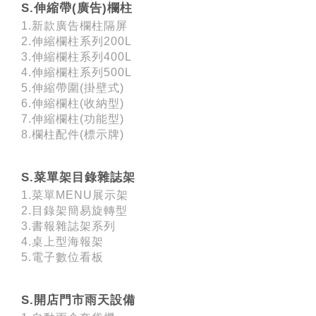
S.伸縮帶(廣告)欄柱
1.新款廣告欄柱隔屏
2.伸縮欄柱系列200L
3.伸縮欄柱系列400L
4.伸縮欄柱系列500L
5.伸縮帶圍(掛壁式)
6.伸縮欄柱(收納型)
7.伸縮欄柱(功能型)
8.欄柱配件(標示牌)
S.菜單架目錄雜誌架
1.菜單MENU展示架
2.目錄架簡易旋轉型
3.書報雜誌架系列
4.桌上型海報架
5.電子數位看板
S.開店門市雨天設備