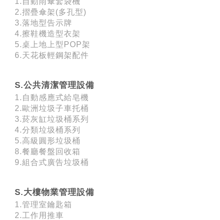
1.自動雨傘套袋機
2.摺疊傘架(多孔型)
3.落地型告示牌
4.擦鞋機造型衣架
5.桌上地上型POP架
6.天花板輕鋼架配件
S.公共清潔管理設備
1.自動感應式給皂機
2.歐洲垃圾子車托桶
3.菸灰缸垃圾桶系列
4.分類垃圾桶系列
5.高級圓形垃圾桶
8.餐廳餐盤回收箱
9.組合式廣告垃圾桶
S.大樓物業管理設備
1.管理室鑰匙箱
2.工作用推車